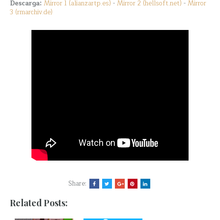
Descarga:
Mirror 1 (alianzartp.es)
-
Mirror 2 (hellsoft.net)
-
Mirror
3 (rmarchiv.de)
Share:
Related Posts: