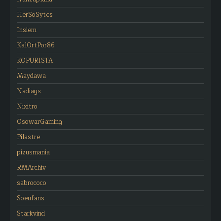
HerSoSytes
Insiem
KalOrtPor86
KOPURISTA
Maydawa
Nadiags
Nixitro
OsowarGaming
Pilastre
pizusmania
RMArchiv
sabrococo
Soeufans
Starkvind