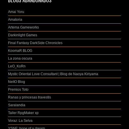
BLOGS ABANDONADOS
Amai Yoru
Amatoria
Artema Gameworks
Darkinlight Games
Final Fantasy DarkSide Chronicles
KoomaR BLOG
La zona oscura
LeO_KoRn
Mystic Oriental Love Consultant | Blog de Naoya Kiriyama
NeitO Blog
Premios Toto
Ranas y princesas travestis
Saralandia
Taller RpgMaker xp
Voraz: La Selva
YSNE: hope of a dream