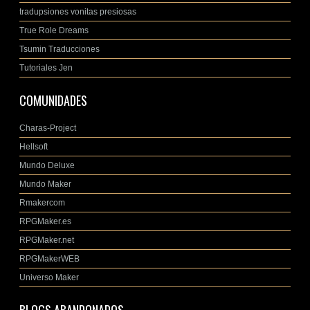
tradupsiones vonitas presiosas
True Role Dreams
Tsumin Traducciones
Tutoriales Jen
COMUNIDADES
Charas-Project
Hellsoft
Mundo Deluxe
Mundo Maker
Rmakercom
RPGMaker.es
RPGMaker.net
RPGMakerWEB
Universo Maker