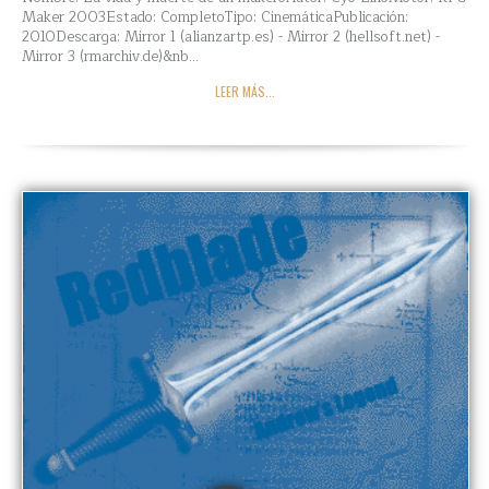
Maker 2003Estado: CompletoTipo: CinemáticaPublicación:
2010Descarga: Mirror 1 (alianzartp.es) - Mirror 2 (hellsoft.net) -
Mirror 3 (rmarchiv.de)&nb...
LEER MÁS...