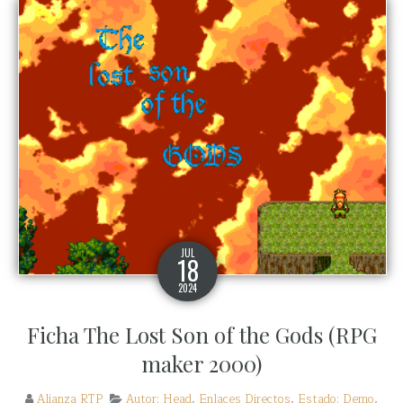
JUL
18
2024
Ficha The Lost Son of the Gods (RPG
maker 2000)
Alianza RTP
Autor: Head
,
Enlaces Directos
,
Estado: Demo
,