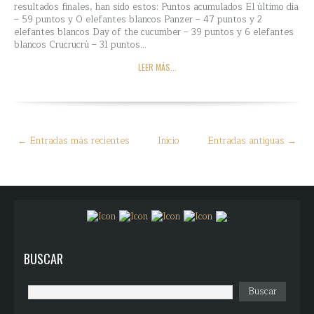
resultados finales, han sido estos: Puntos acumulados El último dia
– 59 puntos y 0 elefantes blancos Panzer – 47 puntos y 2
elefantes blancos Day of the cucumber – 39 puntos y 6 elefantes
blancos Crucrucrú – 31 puntos...
LEER MÁS...
← Entradas más recientes
Inicio
Entradas antiguas →
BUSCAR