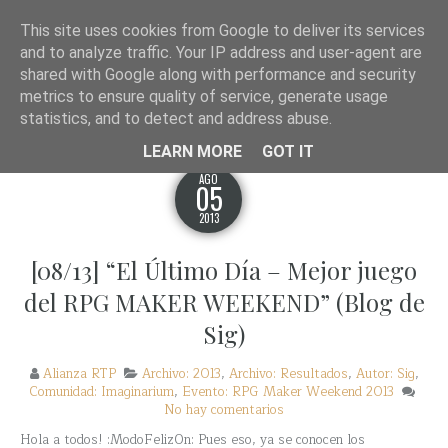
¿QUÉ DIANTRES ES ALIANZA RTP?
WAYBACK!
This site uses cookies from Google to deliver its services
and to analyze traffic. Your IP address and user-agent are
shared with Google along with performance and security
metrics to ensure quality of service, generate usage
Alianza RTP
statistics, and to detect and address abuse.
LEARN MORE
GOT IT
AGO
05
2013
[08/13] “El Último Día – Mejor juego
del RPG MAKER WEEKEND” (Blog de
Sig)
Alianza RTP
Archivo: 2013
,
Archivo: Resultados
,
Autor: Sig
,
Comunidad: Imaginarium
,
Evento: RPG Maker Weekend 2013
No hay comentarios
Hola a todos! :ModoFelizOn: Pues eso, ya se conocen los