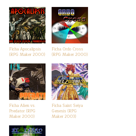
Ficha Apocalipsis
Ficha Ordo Cross
(RPG Maker 2000)
(RPG Maker 2000)
Ficha Alien vs.
Ficha Saint Seiya
Predator (RPG
Genesis (RPG
Maker 2000)
Maker 2003)