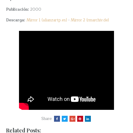
Publicación:
2000
Descarga:
Mirror 1 (alianzartp.es)
-
Mirror 2 (rmarchiv.de)
Share:
Related Posts: