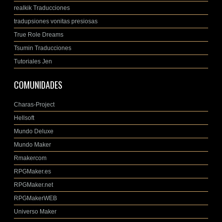
realkik Traducciones
tradupsiones vonitas presiosas
True Role Dreams
Tsumin Traducciones
Tutoriales Jen
COMUNIDADES
Charas-Project
Hellsoft
Mundo Deluxe
Mundo Maker
Rmakercom
RPGMaker.es
RPGMaker.net
RPGMakerWEB
Universo Maker