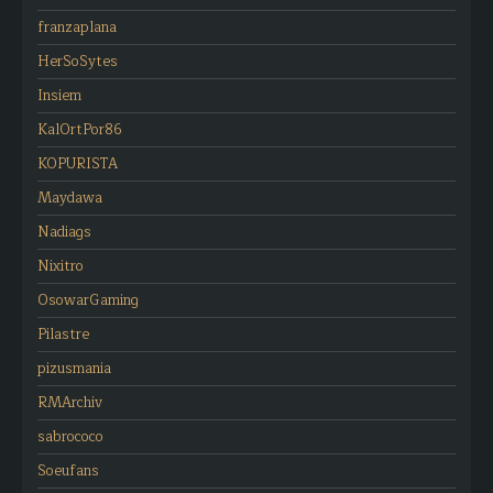
franzaplana
HerSoSytes
Insiem
KalOrtPor86
KOPURISTA
Maydawa
Nadiags
Nixitro
OsowarGaming
Pilastre
pizusmania
RMArchiv
sabrococo
Soeufans