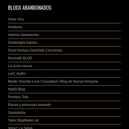
BLOGS ABANDONADOS
Amai Yoru
Amatoria
Artema Gameworks
Darkinlight Games
Final Fantasy DarkSide Chronicles
KoomaR BLOG
La zona oscura
LeO_KoRn
Mystic Oriental Love Consultant | Blog de Naoya Kiriyama
NeitO Blog
Premios Toto
Ranas y princesas travestis
Saralandia
Taller RpgMaker xp
Voraz: La Selva