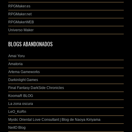
RPGMaker.es
RPGMaker.net
RPGMakerWEB
Universo Maker
BLOGS ABANDONADOS
Amai Yoru
Amatoria
Artema Gameworks
Darkinlight Games
Final Fantasy DarkSide Chronicles
KoomaR BLOG
La zona oscura
LeO_KoRn
Mystic Oriental Love Consultant | Blog de Naoya Kiriyama
NeitO Blog