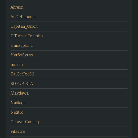
Ahruon
AsDeEspadas
Capitan_Onion
ElTuristaCosmico
franzaplana
HerSoSytes
Insiem
KalOrtPor86
KOPURISTA
Maydawa
Nadiags
Nixitro
OsowarGaming
Pilastre