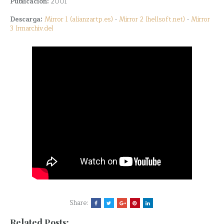
Publicación:
2001
Descarga:
Mirror 1 (alianzartp.es)
-
Mirror 2 (hellsoft.net)
-
Mirror
3 (rmarchiv.de)
Share:
Related Posts: