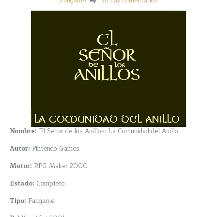
Fangame
No hay comentarios
Nombre:
El Señor de los Anillos: La Comunidad del Anillo
Autor:
Pintendo Games
Motor:
RPG Maker 2000
Estado:
Completo
Tipo:
Fangame