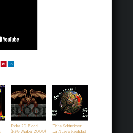
:
Ficha 2D Blood
Ficha Schinckoor -
s
(RPG Maker 2000)
La Nueva Realidad