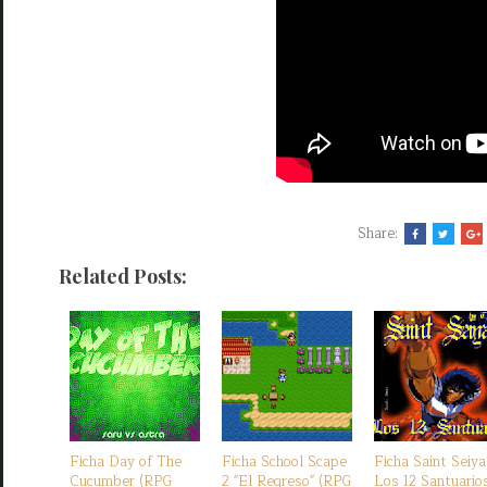
Share:
Related Posts:
Ficha Day of The
Ficha School Scape
Ficha Saint Seiya
Cucumber (RPG
2 "El Regreso" (RPG
Los 12 Santuario