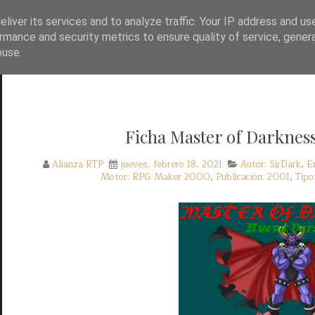
TP?
WAYBACK!
BASE DE DATOS DE JUEGOS
liver its services and to analyze traffic. Your IP address and us
rmance and security metrics to ensure quality of service, gene
buse.
Ficha Master of Darknes
Alianza RTP
jueves, febrero 18, 2021
Autor: SirDark
,
E
Motor: RPG Maker 2000
,
Publicación: 2001
,
Tipo