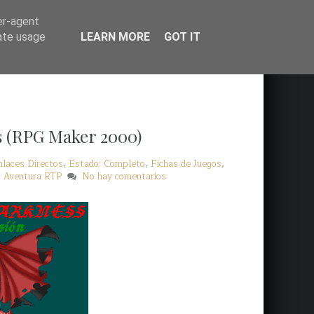
er-agent
rate usage
LEARN MORE
GOT IT
s (RPG Maker 2000)
nlaces Directos
,
Estado: Completo
,
Fichas de Juegos
,
: Aventura RTP
No hay comentarios