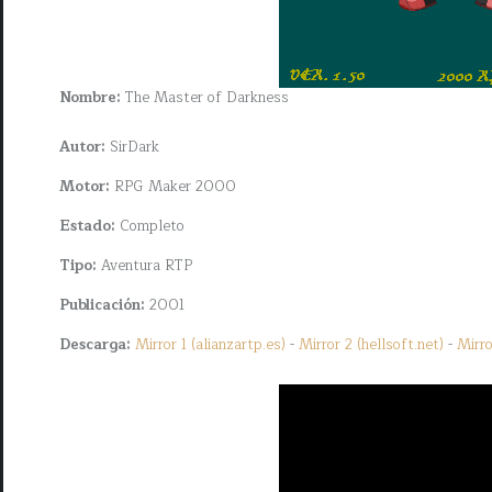
Nombre:
The Master of Darkness
Autor:
SirDark
Motor:
RPG Maker 2000
Estado:
Completo
Tipo:
Aventura RTP
Publicación:
2001
Descarga:
Mirror 1 (alianzartp.es)
-
Mirror 2 (hellsoft.net)
-
Mirro