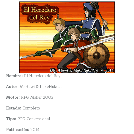
Nombre:
El Heredero del Rey
Autor:
MrHawi & LukeNukeas
Motor:
RPG Maker 2003
Estado:
Completo
Tipo:
RPG Convencional
Publicación:
2014