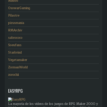
Nixitro
OsowarGaming
Pilastre
pizusmania
RMArchiv
sabrococo
Soeufans
Starkvind
Vegetamaker
ZormanWorld
zorochii
EASYRPG
La mayoría de los videos de los juegos de RPG Maker 2000 y