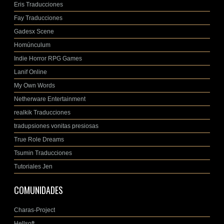
Eris Traducciones
Fay Traducciones
Gadesx Scene
Homúnculum
Indie Horror RPG Games
Lanif Online
My Own Words
Netherware Entertainment
realkik Traducciones
tradupsiones vonitas presiosas
True Role Dreams
Tsumin Traducciones
Tutoriales Jen
COMUNIDADES
Charas-Project
Hellsoft