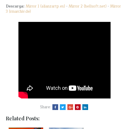
Descarga:
Mirror 1 (alianzartp.es)
-
Mirror 2 (hellsoft.net)
-
Mirror
3 (rmarchiv.de)
Share:
Related Posts: