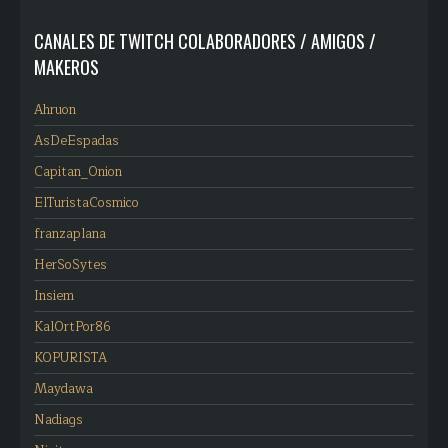
CANALES DE TWITCH COLABORADORES / AMIGOS /
MAKEROS
Ahruon
AsDeEspadas
Capitan_Onion
ElTuristaCosmico
franzaplana
HerSoSytes
Insiem
KalOrtPor86
KOPURISTA
Maydawa
Nadiags