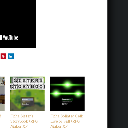
d
Ficha Sister's
Ficha Splinter Cell:
Storybook (RPG
Live or Fall (RPG
Maker XP)
Maker XP)