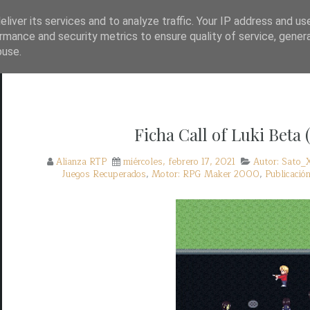
TP?
WAYBACK!
BASE DE DATOS DE JUEGOS
liver its services and to analyze traffic. Your IP address and us
rmance and security metrics to ensure quality of service, gene
buse.
Ficha Call of Luki Beta
Alianza RTP
miércoles, febrero 17, 2021
Autor: Sato_
Juegos Recuperados
,
Motor: RPG Maker 2000
,
Publicació