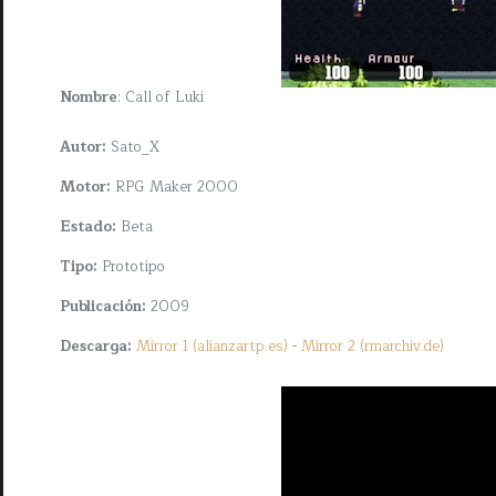
Nombre
: Call of Luki
Autor:
Sato_X
Motor:
RPG Maker 2000
Estado:
Beta
Tipo:
Prototipo
Publicación:
2009
Descarga:
Mirror 1 (alianzartp.es)
-
Mirror 2 (rmarchiv.de)