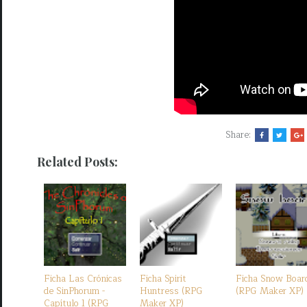
Share:
Related Posts:
Ficha Las Crónicas
Ficha Spirit
Ficha Snow Boar
de SinPhorum -
Huntress (RPG
(RPG Maker XP)
Capítulo 1 (RPG
Maker XP)