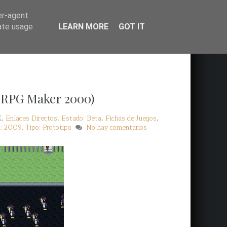
er-agent
rate usage
LEARN MORE
GOT IT
 (RPG Maker 2000)
X
,
Enlaces Directos
,
Estado: Beta
,
Fichas de Juegos
,
n: 2009
,
Tipo: Prototipo
No hay comentarios