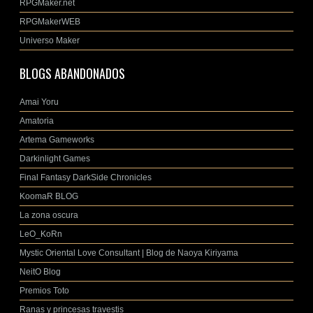
RPGMaker.net
RPGMakerWEB
Universo Maker
BLOGS ABANDONADOS
Amai Yoru
Amatoria
Artema Gameworks
Darkinlight Games
Final Fantasy DarkSide Chronicles
KoomaR BLOG
La zona oscura
LeO_KoRn
Mystic Oriental Love Consultant | Blog de Naoya Kiriyama
NeitO Blog
Premios Toto
Ranas y princesas travestis