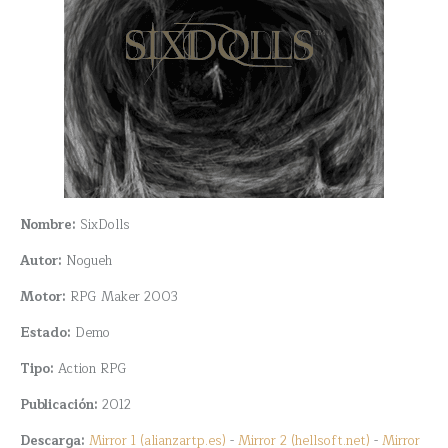
Nombre:
SixDolls
Autor:
Nogueh
Motor:
RPG Maker 2003
Estado:
Demo
Tipo:
Action RPG
Publicación:
2012
Descarga:
Mirror 1 (alianzartp.es)
-
Mirror 2 (hellsoft.net)
-
Mirror