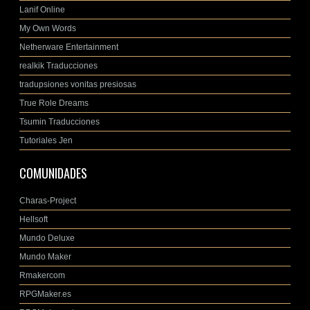
Lanif Online
My Own Words
Netherware Entertainment
realkik Traducciones
tradupsiones vonitas presiosas
True Role Dreams
Tsumin Traducciones
Tutoriales Jen
COMUNIDADES
Charas-Project
Hellsoft
Mundo Deluxe
Mundo Maker
Rmakercom
RPGMaker.es