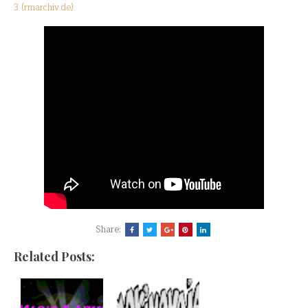
3 (rmarchiv.de)
Share:
Related Posts: