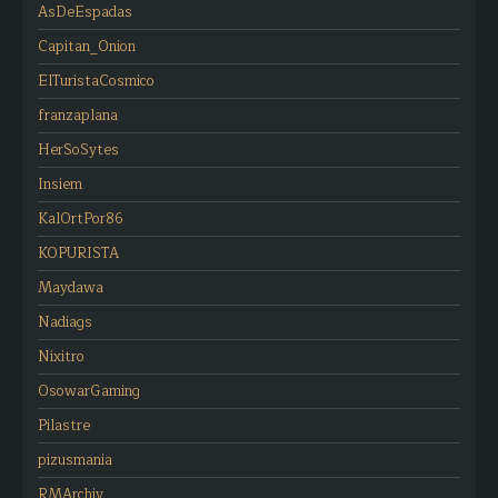
AsDeEspadas
Capitan_Onion
ElTuristaCosmico
franzaplana
HerSoSytes
Insiem
KalOrtPor86
KOPURISTA
Maydawa
Nadiags
Nixitro
OsowarGaming
Pilastre
pizusmania
RMArchiv