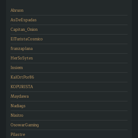
Ahruon
AsDeEspadas
Capitan_Onion
ElTuristaCosmico
franzaplana
HerSoSytes
Insiem
KalOrtPor86
KOPURISTA
Maydawa
Nadiags
Nixitro
OsowarGaming
Pilastre