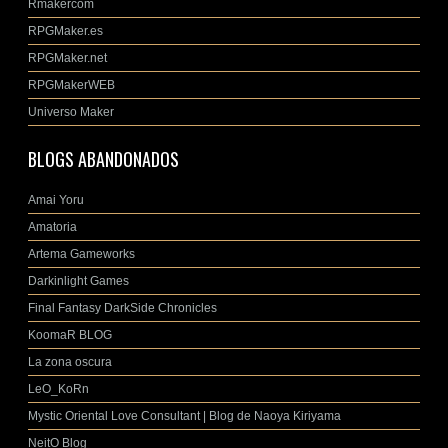
Rmakercom
RPGMaker.es
RPGMaker.net
RPGMakerWEB
Universo Maker
BLOGS ABANDONADOS
Amai Yoru
Amatoria
Artema Gameworks
Darkinlight Games
Final Fantasy DarkSide Chronicles
KoomaR BLOG
La zona oscura
LeO_KoRn
Mystic Oriental Love Consultant | Blog de Naoya Kiriyama
NeitO Blog