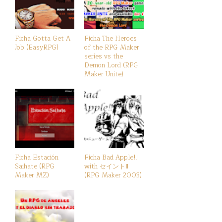
Ficha Gotta Get A
Ficha The Heroes
Job (EasyRPG)
of the RPG Maker
series vs the
Demon Lord (RPG
Maker Unite)
Ficha Estación
Ficha Bad Apple!!
Saihate (RPG
with セイントⅡ
Maker MZ)
(RPG Maker 2003)