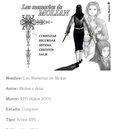
Nombre:
Las Memorias de Molian
Autor:
Molian y Ariac
Motor:
RPG Maker 2003
Estado:
Completo
Tipo:
Action RPG