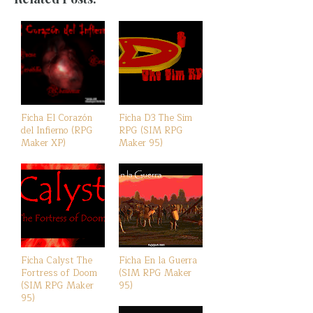
Ficha El Corazón
Ficha D3 The Sim
del Infierno (RPG
RPG (SIM RPG
Maker XP)
Maker 95)
Ficha Calyst The
Ficha En la Guerra
Fortress of Doom
(SIM RPG Maker
(SIM RPG Maker
95)
95)