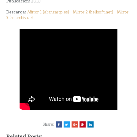
Publicación:
2010
Descarga:
Mirror 1 (alianzartp.es)
-
Mirror 2 (hellsoft.net)
-
Mirror
3 (rmarchiv.de)
Share:
Related Posts: