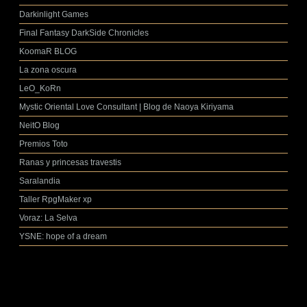
Darkinlight Games
Final Fantasy DarkSide Chronicles
KoomaR BLOG
La zona oscura
LeO_KoRn
Mystic Oriental Love Consultant | Blog de Naoya Kiriyama
NeitO Blog
Premios Toto
Ranas y princesas travestis
Saralandia
Taller RpgMaker xp
Voraz: La Selva
YSNE: hope of a dream