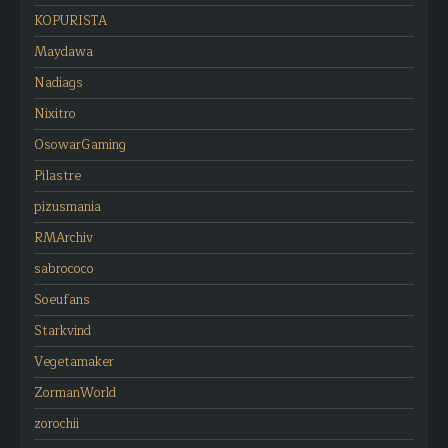
KOPURISTA
Maydawa
Nadiags
Nixitro
OsowarGaming
Pilastre
pizusmania
RMArchiv
sabrococo
Soeufans
Starkvind
Vegetamaker
ZormanWorld
zorochii