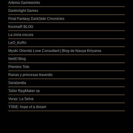
Artema Gameworks
Darkinlight Games
Final Fantasy DarkSide Chronicles
KoomaR BLOG
La zona oscura
LeO_KoRn
Mystic Oriental Love Consultant | Blog de Naoya Kiriyama
NeitO Blog
Premios Toto
Ranas y princesas travestis
Saralandia
Taller RpgMaker xp
Voraz: La Selva
YSNE: hope of a dream