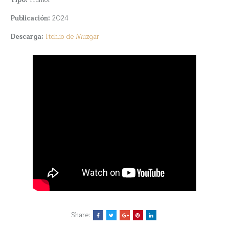
Tipo:
Humor
Publicación:
2024
Descarga:
Itch.io de Muzgar
Share: