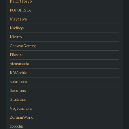
KalOrtPor86
KOPURISTA
Maydawa
Nadiags
Nixitro
OsowarGaming
Pilastre
pizusmania
RMArchiv
sabrococo
Soeufans
Starkvind
Vegetamaker
ZormanWorld
zorochii