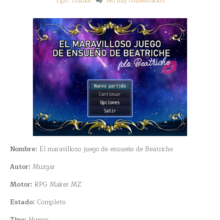
Tipo: Humor
No hay comentarios
Nombre:
El maravilloso juego de ensueño de Beatriche
Autor:
Muzgar
Motor:
RPG Maker MZ
Estado:
Completo