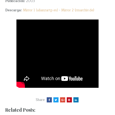
Publicación:
2003
Descarga:
Mirror 1 (alianzartp.es)
-
Mirror 2 (rmarchiv.de)
Share:
Related Posts: