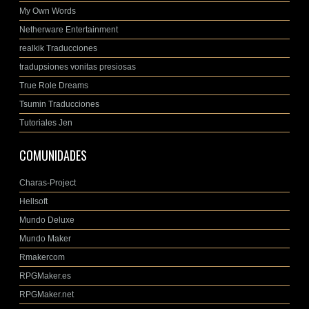
My Own Words
Netherware Entertainment
realkik Traducciones
tradupsiones vonitas presiosas
True Role Dreams
Tsumin Traducciones
Tutoriales Jen
COMUNIDADES
Charas-Project
Hellsoft
Mundo Deluxe
Mundo Maker
Rmakercom
RPGMaker.es
RPGMaker.net