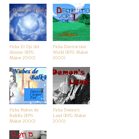
Ficha El Ojo del
Ficha Destruction
Abismo (RPG
World (RPG Maker
Maker 2000)
2000)
Ficha Nubes de
Ficha Demon's
BalkRa (RPG
Land (RPG Maker
Maker 2000)
2000)