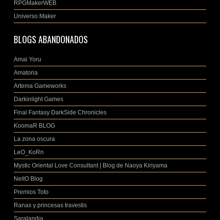
RPGMakerWEB
Universo Maker
BLOGS ABANDONADOS
Amai Yoru
Amatoria
Artema Gameworks
Darkinlight Games
Final Fantasy DarkSide Chronicles
KoomaR BLOG
La zona oscura
LeO_KoRn
Mystic Oriental Love Consultant | Blog de Naoya Kiriyama
NeitO Blog
Premios Toto
Ranas y princesas travestis
Saralandia