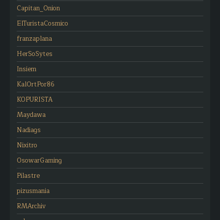
Capitan_Onion
ElTuristaCosmico
franzaplana
HerSoSytes
Insiem
KalOrtPor86
KOPURISTA
Maydawa
Nadiags
Nixitro
OsowarGaming
Pilastre
pizusmania
RMArchiv