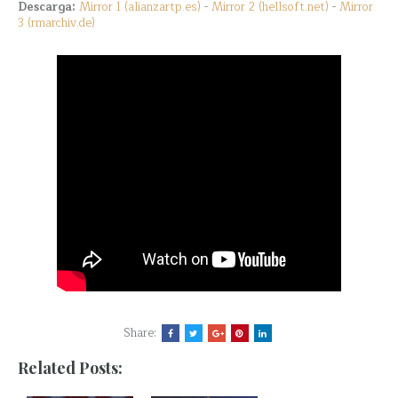
Descarga:
Mirror 1 (alianzartp.es)
-
Mirror 2 (hellsoft.net)
-
Mirror
3 (rmarchiv.de)
Share:
Related Posts: