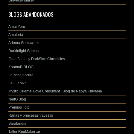
Universo Maker
BLOGS ABANDONADOS
Amai Yoru
Amatoria
Artema Gameworks
Darkinlight Games
Final Fantasy DarkSide Chronicles
KoomaR BLOG
La zona oscura
LeO_KoRn
Mystic Oriental Love Consultant | Blog de Naoya Kiriyama
NeitO Blog
Premios Toto
Ranas y princesas travestis
Saralandia
Taller RpgMaker xp