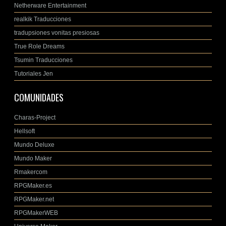
Netherware Entertainment
realkik Traducciones
tradupsiones vonitas presiosas
True Role Dreams
Tsumin Traducciones
Tutoriales Jen
COMUNIDADES
Charas-Project
Hellsoft
Mundo Deluxe
Mundo Maker
Rmakercom
RPGMaker.es
RPGMaker.net
RPGMakerWEB