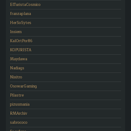
ElTuristaCosmico
franzaplana
HerSoSytes
Insiem
KalOrtPor86
KOPURISTA
Maydawa
Nadiags
Nixitro
OsowarGaming
Pilastre
pizusmania
RMArchiv
sabrococo