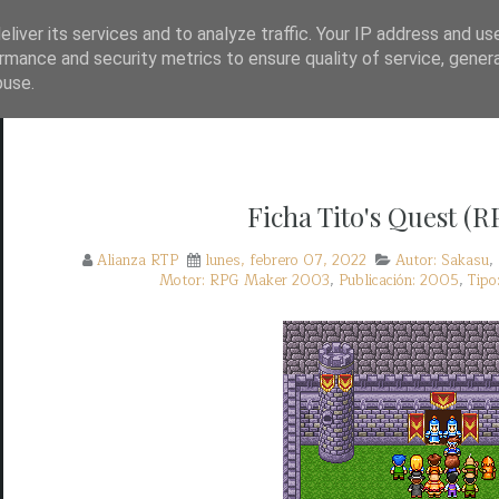
TP?
WAYBACK!
BASE DE DATOS DE JUEGOS
liver its services and to analyze traffic. Your IP address and us
rmance and security metrics to ensure quality of service, gene
buse.
Ficha Tito's Quest (
Alianza RTP
lunes, febrero 07, 2022
Autor: Sakasu
,
Motor: RPG Maker 2003
,
Publicación: 2005
,
Tipo