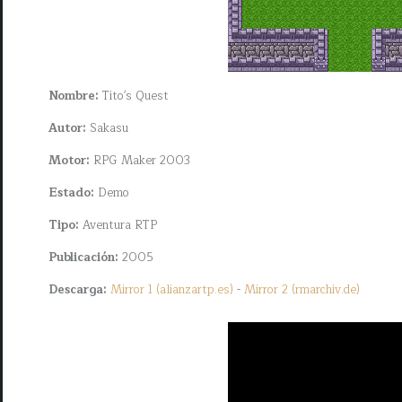
Nombre:
Tito's Quest
Autor:
Sakasu
Motor:
RPG Maker 2003
Estado:
Demo
Tipo:
Aventura RTP
Publicación:
2005
Descarga:
Mirror 1 (alianzartp.es)
-
Mirror 2 (rmarchiv.de)