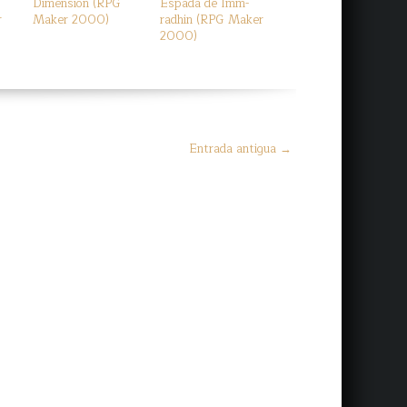
Dimension (RPG
Espada de Imm-
r
Maker 2000)
radhin (RPG Maker
2000)
Entrada antigua →