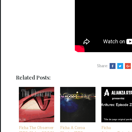
Share:
Related Posts:
Ficha The Observer
Ficha A Coroa
Ficha