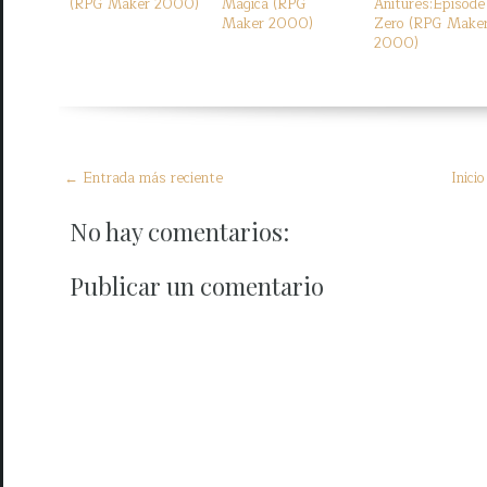
(RPG Maker 2000)
Magica (RPG
Anitures:Episode
Maker 2000)
Zero (RPG Make
2000)
← Entrada más reciente
Inicio
No hay comentarios:
Publicar un comentario