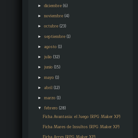
diciembre
(6)
►
noviembre
(4)
►
octubre
(23)
►
septiembre
(1)
►
agosto
(1)
►
julio
(32)
►
junio
(15)
►
mayo
(1)
►
abril
(12)
►
marzo
(1)
►
febrero
(28)
▼
Ficha Avantasia: el Juego (RPG Maker XP)
Ficha Mares de Insultos (RPG Maker XP)
Ficha Arryn (RPG Maker XP)