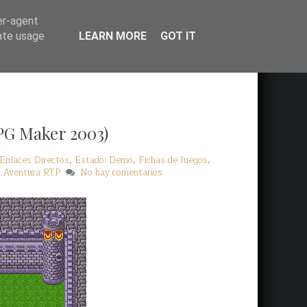
er-agent
rate usage
LEARN MORE
GOT IT
RPG Maker 2003)
Enlaces Directos
,
Estado: Demo
,
Fichas de Juegos
,
: Aventura RTP
No hay comentarios