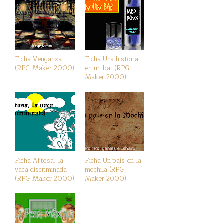
Ficha Venganza
Ficha Una historia
(RPG Maker 2000)
en un bar (RPG
Maker 2000)
Ficha Aftosa, la
Ficha Un país en la
vaca discriminada
mochila (RPG
(RPG Maker 2000)
Maker 2000)