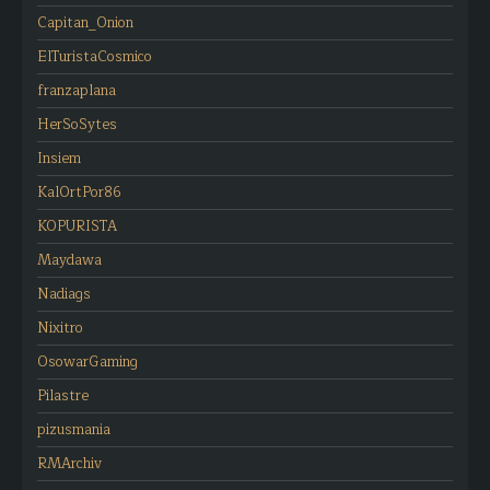
Capitan_Onion
ElTuristaCosmico
franzaplana
HerSoSytes
Insiem
KalOrtPor86
KOPURISTA
Maydawa
Nadiags
Nixitro
OsowarGaming
Pilastre
pizusmania
RMArchiv