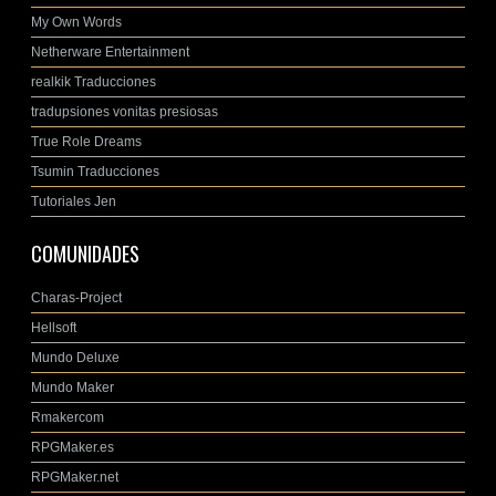
My Own Words
Netherware Entertainment
realkik Traducciones
tradupsiones vonitas presiosas
True Role Dreams
Tsumin Traducciones
Tutoriales Jen
COMUNIDADES
Charas-Project
Hellsoft
Mundo Deluxe
Mundo Maker
Rmakercom
RPGMaker.es
RPGMaker.net