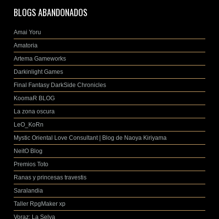
BLOGS ABANDONADOS
Amai Yoru
Amatoria
Artema Gameworks
Darkinlight Games
Final Fantasy DarkSide Chronicles
KoomaR BLOG
La zona oscura
LeO_KoRn
Mystic Oriental Love Consultant | Blog de Naoya Kiriyama
NeitO Blog
Premios Toto
Ranas y princesas travestis
Saralandia
Taller RpgMaker xp
Voraz: La Selva