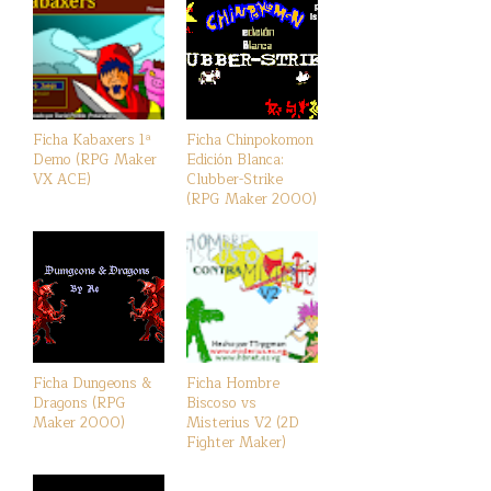
Ficha Kabaxers 1ª
Ficha Chinpokomon
Demo (RPG Maker
Edición Blanca:
VX ACE)
Clubber-Strike
(RPG Maker 2000)
Ficha Dungeons &
Ficha Hombre
Dragons (RPG
Biscoso vs
Maker 2000)
Misterius V2 (2D
Fighter Maker)