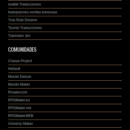
realkik Traducciones
tradupsiones vonitas presiosas
True Role Dreams
Tsumin Traducciones
Tutoriales Jen
COMUNIDADES
Charas-Project
Hellsoft
Mundo Deluxe
Mundo Maker
Rmakercom
RPGMaker.es
RPGMaker.net
RPGMakerWEB
Universo Maker