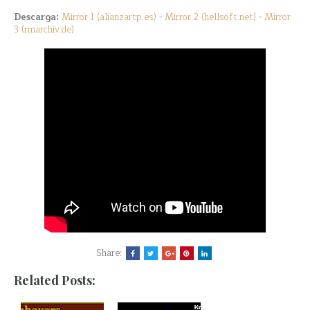
Descarga:
Mirror 1 (alianzartp.es)
-
Mirror 2 (hellsoft.net)
-
Mirror
3 (rmarchiv.de)
Share:
Related Posts: