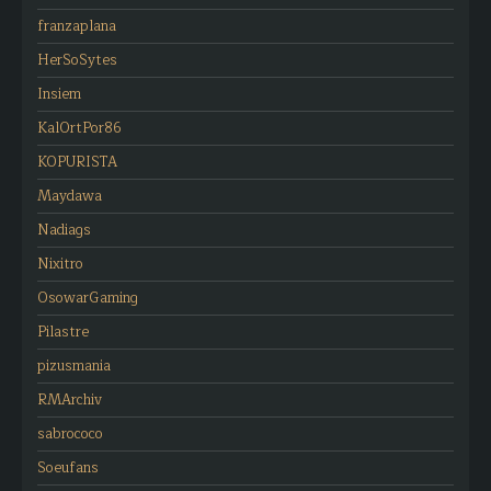
franzaplana
HerSoSytes
Insiem
KalOrtPor86
KOPURISTA
Maydawa
Nadiags
Nixitro
OsowarGaming
Pilastre
pizusmania
RMArchiv
sabrococo
Soeufans