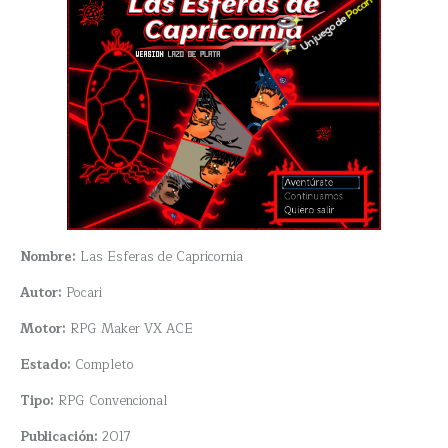
Nombre:
Las Esferas de Capricornia
Autor:
Pocari
Motor:
RPG Maker VX ACE
Estado:
Completo
Tipo:
RPG Convencional
Publicación:
2017