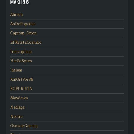
MAKEROS
Ahruon
AsDeEspadas
Capitan_Onion
ElTuristaCosmico
franzaplana
HerSoSytes
Insiem
KalOrtPor86
KOPURISTA
Maydawa
Nadiags
Nixitro
OsowarGaming