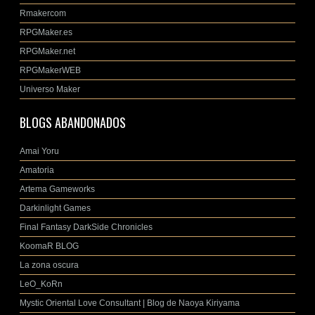
Rmakercom
RPGMaker.es
RPGMaker.net
RPGMakerWEB
Universo Maker
BLOGS ABANDONADOS
Amai Yoru
Amatoria
Artema Gameworks
Darkinlight Games
Final Fantasy DarkSide Chronicles
KoomaR BLOG
La zona oscura
LeO_KoRn
Mystic Oriental Love Consultant | Blog de Naoya Kiriyama