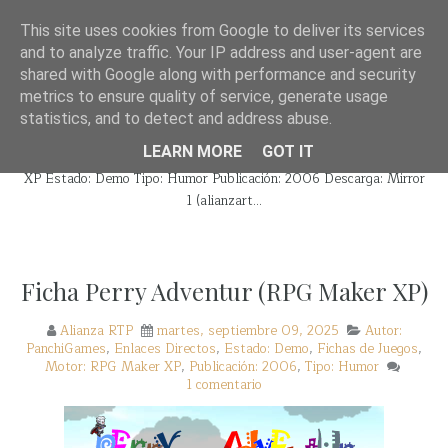
¿QUÉ DIANTRES ES ALIANZA RTP?
WAYBACK!
This site uses cookies from Google to deliver its services
and to analyze traffic. Your IP address and user-agent are
shared with Google along with performance and security
metrics to ensure quality of service, generate usage
Alianza RTP
statistics, and to detect and address abuse.
LEARN MORE
GOT IT
Nombre: Perry Adventur Autor: PanchiGames Motor: RPG Maker
XP Estado: Demo Tipo: Humor Publicación: 2006 Descarga: Mirror
1 (alianzart...
Ficha Perry Adventur (RPG Maker XP)
Alianza RTP
martes, septiembre 09, 2025
Autor:
PanchiGames
,
Enlaces Directos
,
Estado: Demo
,
Fichas de Juegos
,
Motor: RPG Maker XP
,
Publicación: 2006
,
Tipo: Humor
1 comentario