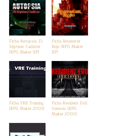
Ficha Autopsia: El
Ficha Amanecer
Séptimo Cadáver
Rojo (RPG Maker
(RPG Maker XP)
XP)
Ficha VRE Training
Ficha Resident Evil:
(RPG Maker 2003)
Genesis (RPG
Maker 2000)