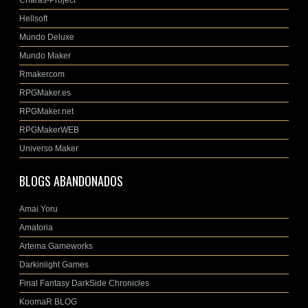
Charas-Project
Hellsoft
Mundo Deluxe
Mundo Maker
Rmakercom
RPGMaker.es
RPGMaker.net
RPGMakerWEB
Universo Maker
BLOGS ABANDONADOS
Amai Yoru
Amatoria
Artema Gameworks
Darkinlight Games
Final Fantasy DarkSide Chronicles
KoomaR BLOG