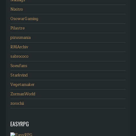
Nixitro
OsowarGaming
Pilastre
pizusmania
RMArchiv
sabrococo
Soeufans
Starkvind
Vegetamaker
ZormanWorld
zorochii
EASYRPG