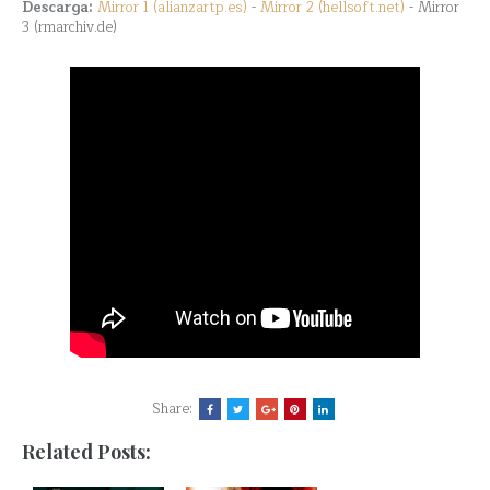
Descarga:
Mirror 1 (alianzartp.es)
-
Mirror 2 (hellsoft.net)
- Mirror
3 (rmarchiv.de)
Share:
Related Posts: