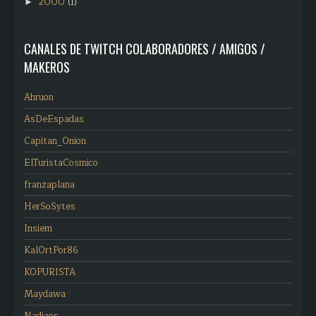
2000
(1)
►
CANALES DE TWITCH COLABORADORES / AMIGOS /
MAKEROS
Ahruon
AsDeEspadas
Capitan_Onion
ElTuristaCosmico
franzaplana
HerSoSytes
Insiem
KalOrtPor86
KOPURISTA
Maydawa
Nadiags