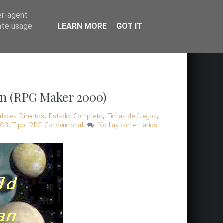
er-agent
rate usage
LEARN MORE
GOT IT
an (RPG Maker 2000)
laces Directos
,
Estado: Completo
,
Fichas de Juegos
,
003
,
Tipo: RPG Convencional
No hay comentarios