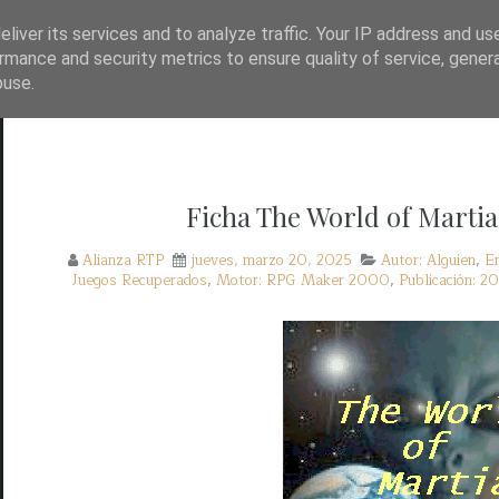
TP?
WAYBACK!
BASE DE DATOS DE JUEGOS
liver its services and to analyze traffic. Your IP address and us
rmance and security metrics to ensure quality of service, gene
buse.
Ficha The World of Marti
Alianza RTP
jueves, marzo 20, 2025
Autor: Alguien
,
En
Juegos Recuperados
,
Motor: RPG Maker 2000
,
Publicación: 2