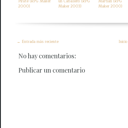
Pirate (RPG Maker
un Caballero (RPG
Martian (RPG
2000)
Maker 2003)
Maker 2000)
← Entrada más reciente
Inicio
No hay comentarios:
Publicar un comentario