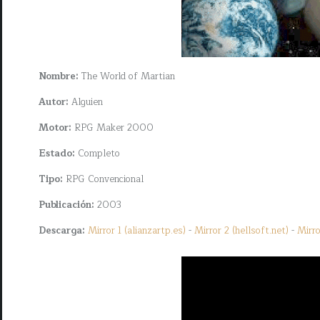
Nombre:
The World of Martian
Autor:
Alguien
Motor:
RPG Maker 2000
Estado:
Completo
Tipo:
RPG Convencional
Publicación:
2003
Descarga:
Mirror 1 (alianzartp.es)
-
Mirror 2 (hellsoft.net)
-
Mirro