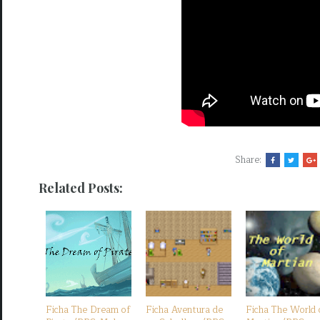
Share:
Related Posts:
Ficha The Dream of
Ficha Aventura de
Ficha The World 