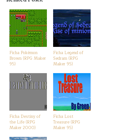
Ficha Pokémon
Ficha Legend of
Brown (RPG Maker
Sedram (RPG
95)
Maker 95)
Ficha Destiny of
Ficha Lost
the Life (RPG
Treasure (RPG
Maker 2000)
Maker 95)