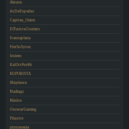
Ahruon
AsDeEspadas
Capitan_Onion
ElTuristaCosmico
franzaplana
HerSoSytes
Insiem
KalOrtPor86
KOPURISTA
Maydawa
Nadiags
Nixitro
OsowarGaming
Pilastre
pizusmania