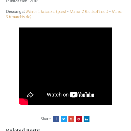
Publicación:
2018
Descarga:
Mirror 1 (alianzartp.es)
-
Mirror 2 (hellsoft.net)
-
Mirror
3 (rmarchiv.de)
Share:
Related Posts: