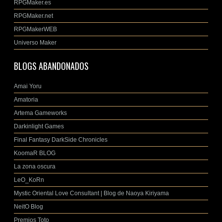
RPGMaker.es
RPGMaker.net
RPGMakerWEB
Universo Maker
BLOGS ABANDONADOS
Amai Yoru
Amatoria
Artema Gameworks
Darkinlight Games
Final Fantasy DarkSide Chronicles
KoomaR BLOG
La zona oscura
LeO_KoRn
Mystic Oriental Love Consultant | Blog de Naoya Kiriyama
NeitO Blog
Premios Toto