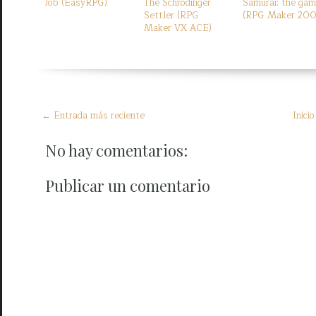
Job (EasyRPG)
The Schrödinger
Samurai: the ga
Settler (RPG
(RPG Maker 20
Maker VX ACE)
← Entrada más reciente
Inicio
No hay comentarios:
Publicar un comentario