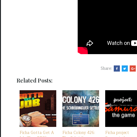
Share:
Related Posts:
Ficha Gotta Get A
Ficha Colony 426:
Ficha project