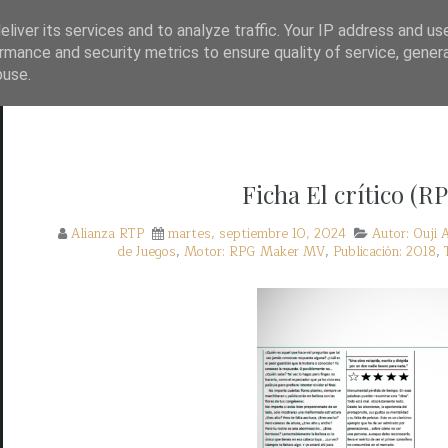
TP?
WAYBACK!
BASE DE DATOS DE JUEGOS
liver its services and to analyze traffic. Your IP address and us
rmance and security metrics to ensure quality of service, gene
buse.
Ficha El crítico (
Alianza RTP
martes, septiembre 10, 2024
Autor: Ouji 
de Juegos
,
Motor: RPG Maker MV
,
Publicación: 2018
,