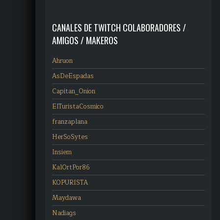
CANALES DE TWITCH COLABORADORES /
AMIGOS / MAKEROS
Ahruon
AsDeEspadas
Capitan_Onion
ElTuristaCosmico
franzaplana
HerSoSytes
Insiem
KalOrtPor86
KOPURISTA
Maydawa
Nadiags