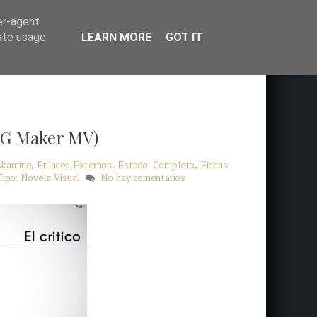
er-agent
rate usage
LEARN MORE
GOT IT
RPG Maker MV)
Akamine
,
Enlaces Externos
,
Estado: Completo
,
Fichas
Tipo: Novela Visual
No hay comentarios