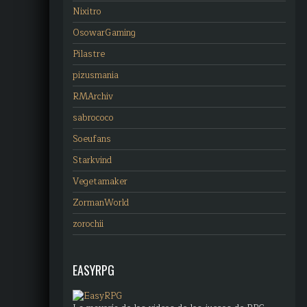
Nixitro
OsowarGaming
Pilastre
pizusmania
RMArchiv
sabrococo
Soeufans
Starkvind
Vegetamaker
ZormanWorld
zorochii
EASYRPG