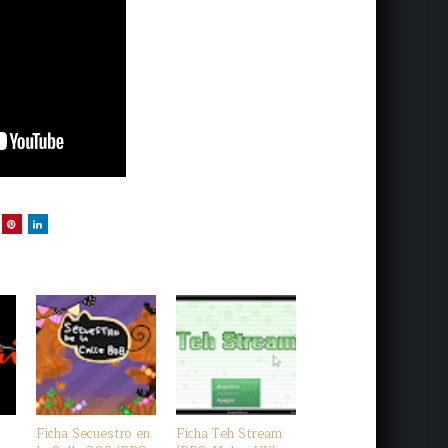
Ficha Secuestro en
Ficha Teh Stream