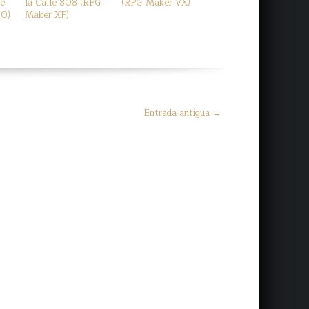
me
la Calle 808 (RPG
(RPG Maker VX)
00)
Maker XP)
Entrada antigua →