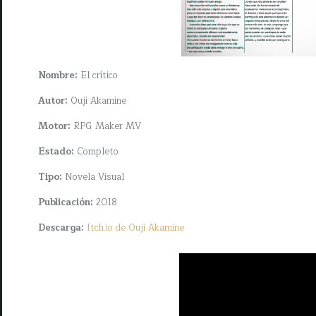
Nombre:
El crítico
Autor:
Ouji Akamine
Motor:
RPG Maker MV
Estado:
Completo
Tipo:
Novela Visual
Publicación:
2018
Descarga:
Itch.io de Ouji Akamine