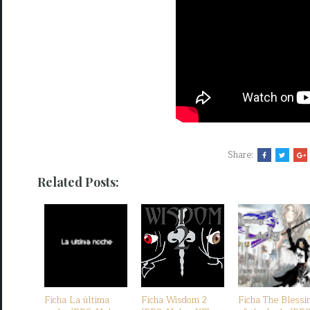
Share:
Related Posts:
Ficha La última
Ficha Wisdom 2
Ficha The Blessi