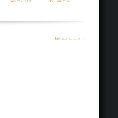
G
Maker 2003)
(RPG Maker XP)
Entrada antigua →