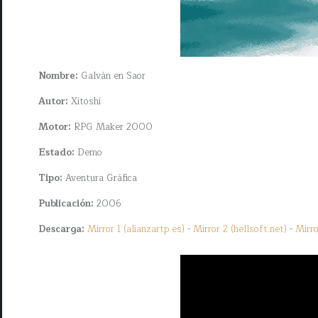
Nombre:
Galván en Saor
Autor:
Xitoshi
Motor:
RPG Maker 2000
Estado:
Demo
Tipo:
Aventura Gráfica
Publicación:
2006
Descarga:
Mirror 1 (alianzartp.es)
-
Mirror 2 (hellsoft.net)
-
Mirro