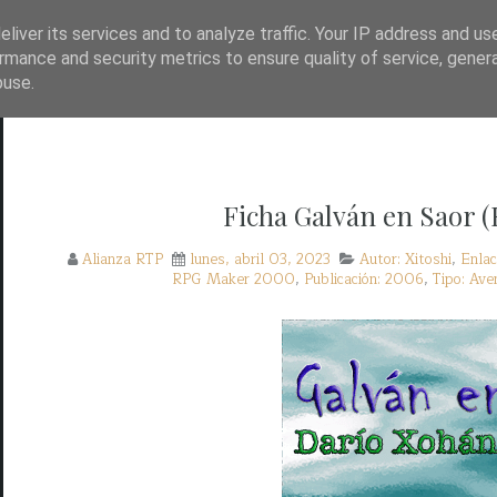
TP?
WAYBACK!
BASE DE DATOS DE JUEGOS
liver its services and to analyze traffic. Your IP address and us
rmance and security metrics to ensure quality of service, gene
buse.
Ficha Galván en Saor 
Alianza RTP
lunes, abril 03, 2023
Autor: Xitoshi
,
Enlac
RPG Maker 2000
,
Publicación: 2006
,
Tipo: Ave