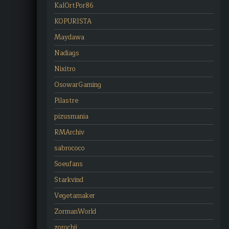
KalOrtPor86
KOPURISTA
Maydawa
Nadiags
Nixitro
OsowarGaming
Pilastre
pizusmania
RMArchiv
sabrococo
Soeufans
Starkvind
Vegetamaker
ZormanWorld
zorochii