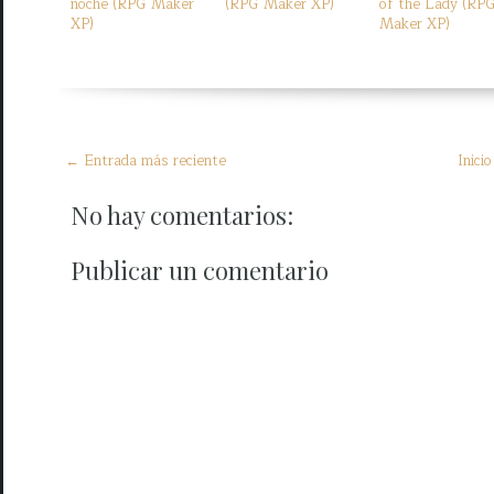
noche (RPG Maker
(RPG Maker XP)
of the Lady (RP
XP)
Maker XP)
← Entrada más reciente
Inicio
No hay comentarios:
Publicar un comentario