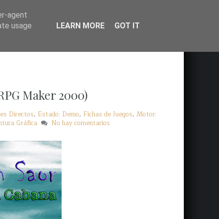
er-agent
rate usage
LEARN MORE
GOT IT
(RPG Maker 2000)
es Directos
,
Estado: Demo
,
Fichas de Juegos
,
Motor:
ntura Gráfica
No hay comentarios