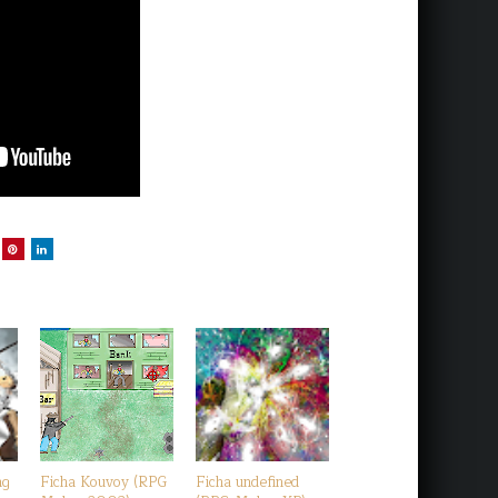
ng
Ficha Kouvoy (RPG
Ficha undefined