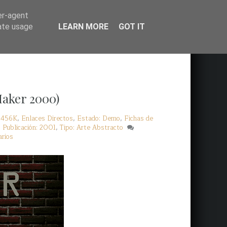
er-agent
rate usage
LEARN MORE
GOT IT
Maker 2000)
N456K
,
Enlaces Directos
,
Estado: Demo
,
Fichas de
,
Publicación: 2001
,
Tipo: Arte Abstracto
rios