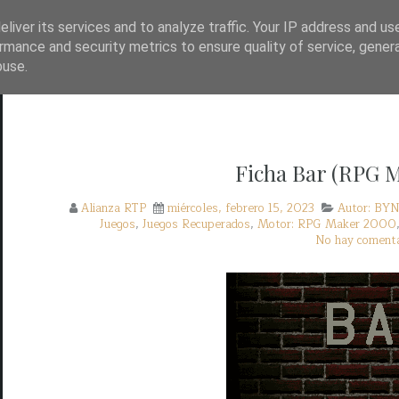
TP?
WAYBACK!
BASE DE DATOS DE JUEGOS
liver its services and to analyze traffic. Your IP address and us
rmance and security metrics to ensure quality of service, gene
buse.
Ficha Bar (RPG 
Alianza RTP
miércoles, febrero 15, 2023
Autor: BY
Juegos
,
Juegos Recuperados
,
Motor: RPG Maker 2000
No hay comenta