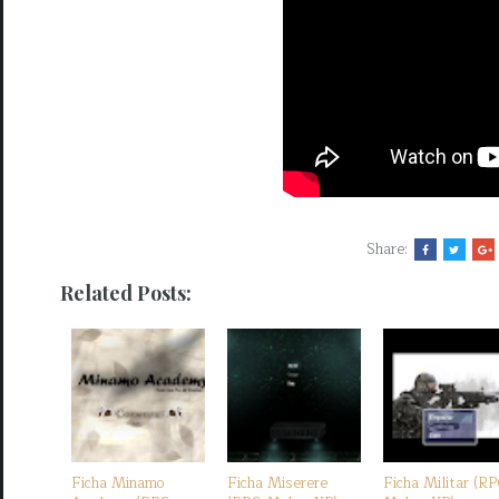
Share:
Related Posts:
Ficha Minamo
Ficha Miserere
Ficha Militar (R