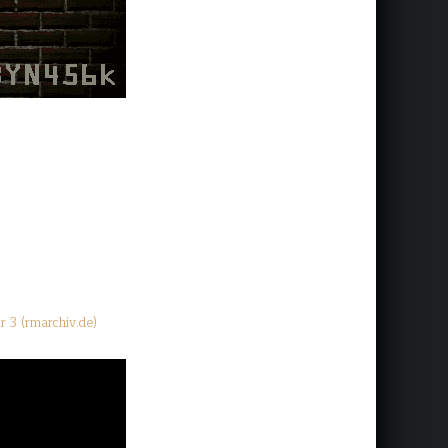
r 3 (rmarchiv.de)