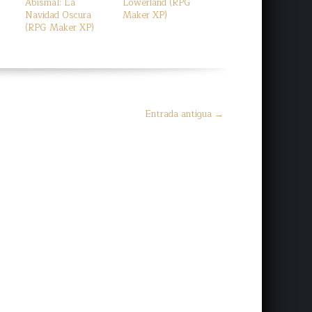
Abismal: La
Lowerland (RPG
Navidad Oscura
Maker XP)
(RPG Maker XP)
Entrada antigua →