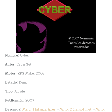
Nombre:
Cyber
Autor:
CyberNet
Motor:
RPG Maker 2003
Estado:
Demo
Tipo:
Arcade
Publicación:
2007
Descarga:
Mirror 1 (alianzartp.es)
-
Mirror 2 (hellsoft.net)
-
Mirror