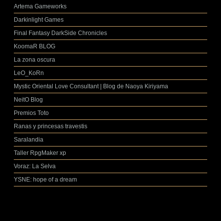
Artema Gameworks
Darkinlight Games
Final Fantasy DarkSide Chronicles
KoomaR BLOG
La zona oscura
LeO_KoRn
Mystic Oriental Love Consultant | Blog de Naoya Kiriyama
NeitO Blog
Premios Toto
Ranas y princesas travestis
Saralandia
Taller RpgMaker xp
Voraz: La Selva
YSNE: hope of a dream