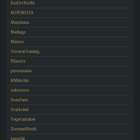
KalOrtPor86
KOPURISTA
Maydawa
Nadiags
Nixitro
OsowarGaming
Pilastre
pizusmania
RMArchiv
sabrococo
Soeufans
Starkvind
Vegetamaker
ZormanWorld
zorochii