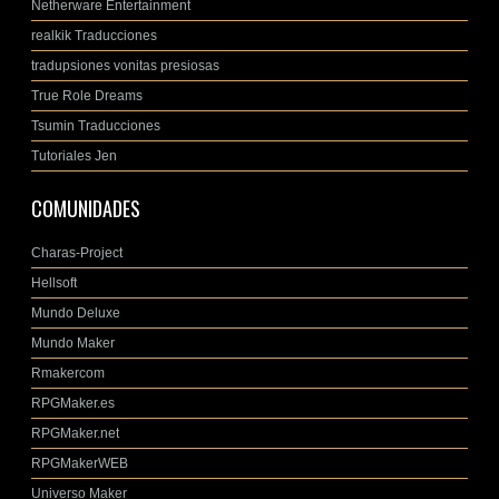
Netherware Entertainment
realkik Traducciones
tradupsiones vonitas presiosas
True Role Dreams
Tsumin Traducciones
Tutoriales Jen
COMUNIDADES
Charas-Project
Hellsoft
Mundo Deluxe
Mundo Maker
Rmakercom
RPGMaker.es
RPGMaker.net
RPGMakerWEB
Universo Maker