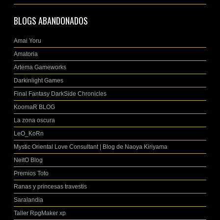
BLOGS ABANDONADOS
Amai Yoru
Amatoria
Artema Gameworks
Darkinlight Games
Final Fantasy DarkSide Chronicles
KoomaR BLOG
La zona oscura
LeO_KoRn
Mystic Oriental Love Consultant | Blog de Naoya Kiriyama
NeitO Blog
Premios Toto
Ranas y princesas travestis
Saralandia
Taller RpgMaker xp