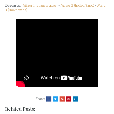
Descarga:
Mirror 1 (alianzartp.es)
-
Mirror 2 (hellsoft.net)
-
Mirror
3 (rmarchiv.de)
Share:
Related Posts: