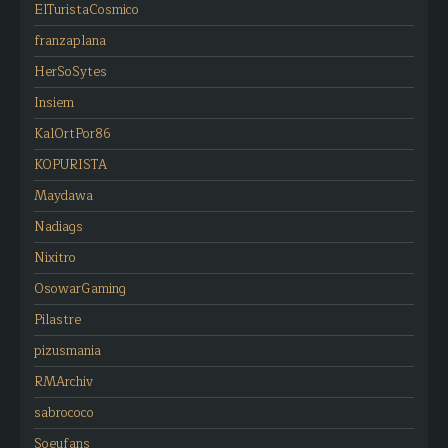
ElTuristaCosmico
franzaplana
HerSoSytes
Insiem
KalOrtPor86
KOPURISTA
Maydawa
Nadiags
Nixitro
OsowarGaming
Pilastre
pizusmania
RMArchiv
sabrococo
Soeufans