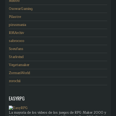
Nixitro
OsowarGaming
Pilastre
pizusmania
RMArchiv
sabrococo
Soeufans
Starkvind
Vegetamaker
ZormanWorld
zorochii
EASYRPG
La mayoría de los videos de los juegos de RPG Maker 2000 y