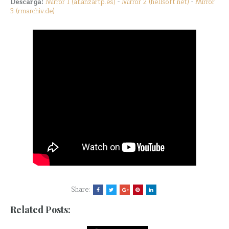
Descarga:
Mirror 1 (alianzartp.es)
-
Mirror 2 (hellsoft.net)
-
Mirror
3 (rmarchiv.de)
Share:
Related Posts: