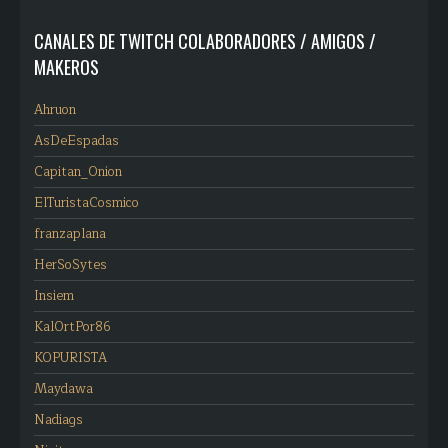
CANALES DE TWITCH COLABORADORES / AMIGOS /
MAKEROS
Ahruon
AsDeEspadas
Capitan_Onion
ElTuristaCosmico
franzaplana
HerSoSytes
Insiem
KalOrtPor86
KOPURISTA
Maydawa
Nadiags