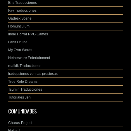
Eris Traducciones
Fay Traducciones
Gadesx Scene
Homúnculum
Indie Horror RPG Games
Lanif Online
My Own Words
Netherware Entertainment
realkik Traducciones
tradupsiones vonitas presiosas
True Role Dreams
Tsumin Traducciones
Tutoriales Jen
COMUNIDADES
Charas-Project
Hellsoft