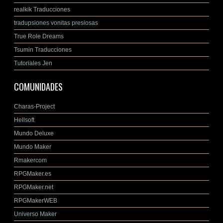
realkik Traducciones
tradupsiones vonitas presiosas
True Role Dreams
Tsumin Traducciones
Tutoriales Jen
COMUNIDADES
Charas-Project
Hellsoft
Mundo Deluxe
Mundo Maker
Rmakercom
RPGMaker.es
RPGMaker.net
RPGMakerWEB
Universo Maker