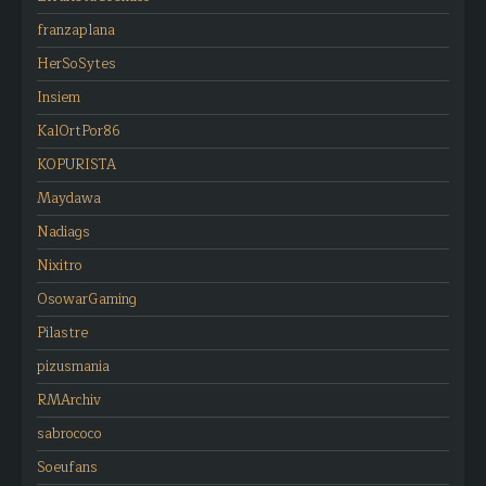
franzaplana
HerSoSytes
Insiem
KalOrtPor86
KOPURISTA
Maydawa
Nadiags
Nixitro
OsowarGaming
Pilastre
pizusmania
RMArchiv
sabrococo
Soeufans