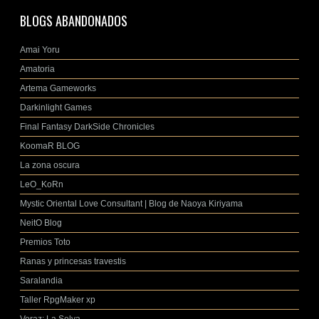
BLOGS ABANDONADOS
Amai Yoru
Amatoria
Artema Gameworks
Darkinlight Games
Final Fantasy DarkSide Chronicles
KoomaR BLOG
La zona oscura
LeO_KoRn
Mystic Oriental Love Consultant | Blog de Naoya Kiriyama
NeitO Blog
Premios Toto
Ranas y princesas travestis
Saralandia
Taller RpgMaker xp
Voraz: La Selva