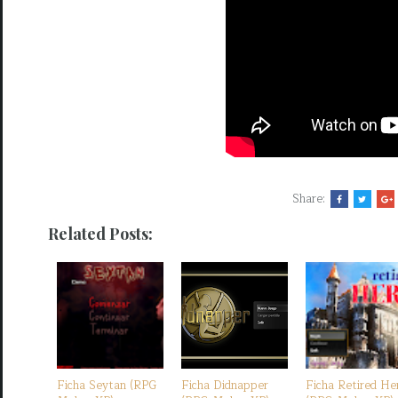
Share:
Related Posts:
Ficha Seytan (RPG
Ficha Didnapper
Ficha Retired He