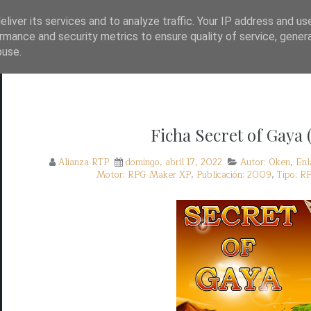
TP?
WAYBACK!
BASE DE DATOS DE JUEGOS
liver its services and to analyze traffic. Your IP address and us
rmance and security metrics to ensure quality of service, gene
buse.
Ficha Secret of Gaya
Alianza RTP
domingo, abril 17, 2022
Autor: Oken
,
Enl
Motor: RPG Maker XP
,
Publicación: 2009
,
Tipo: R