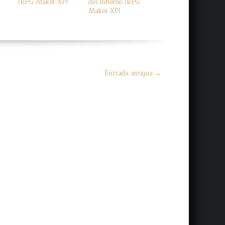
(RPG Maker XP)
del Infierno (RPG
Maker XP)
Entrada antigua →