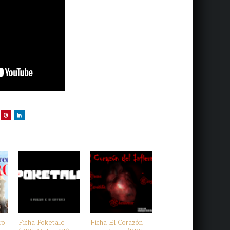
ro
Ficha Poketale
Ficha El Corazón