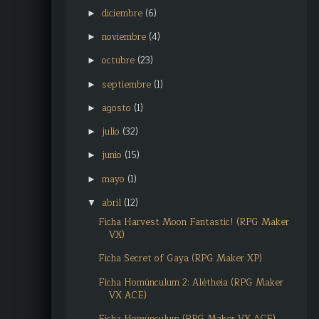
diciembre
(6)
►
noviembre
(4)
►
octubre
(23)
►
septiembre
(1)
►
agosto
(1)
►
julio
(32)
►
junio
(15)
►
mayo
(1)
►
abril
(12)
▼
Ficha Harvest Moon Fantastic! (RPG Maker
VX)
Ficha Secret of Gaya (RPG Maker XP)
Ficha Homúnculum 2: Alétheia (RPG Maker
VX ACE)
Ficha Homúnculum (RPG Maker VX ACE)