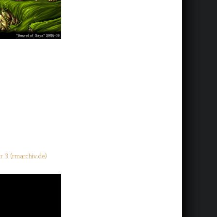
r 3 (rmarchiv.de)