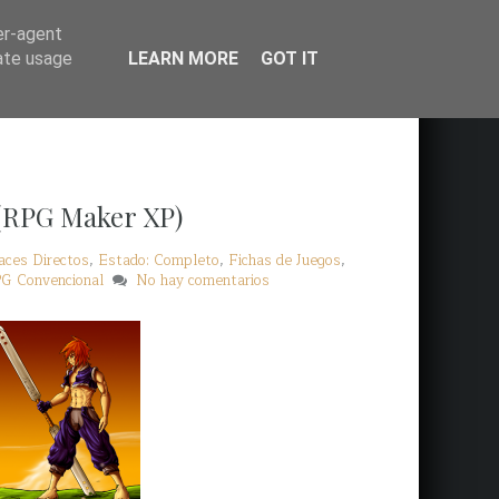
er-agent
rate usage
LEARN MORE
GOT IT
 (RPG Maker XP)
aces Directos
,
Estado: Completo
,
Fichas de Juegos
,
PG Convencional
No hay comentarios