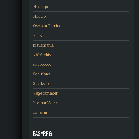
Nadiags
Nixitro
OsowarGaming
Pilastre
pizusmania
RMArchiv
sabrococo
Soeufans
Starkvind
Vegetamaker
ZormanWorld
zorochii
EASYRPG