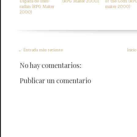
Espada de Imm-
(RPG Maker 2000)
of the Gods (RP
radhin (RPG Maker
maker 2000)
2000)
← Entrada más reciente
Inicio
No hay comentarios:
Publicar un comentario