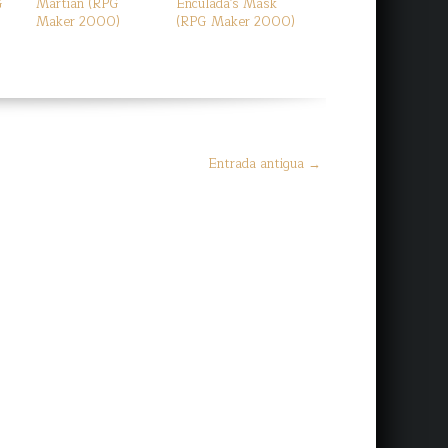
G
Martian (RPG
Enculada's Mask
Maker 2000)
(RPG Maker 2000)
Entrada antigua →