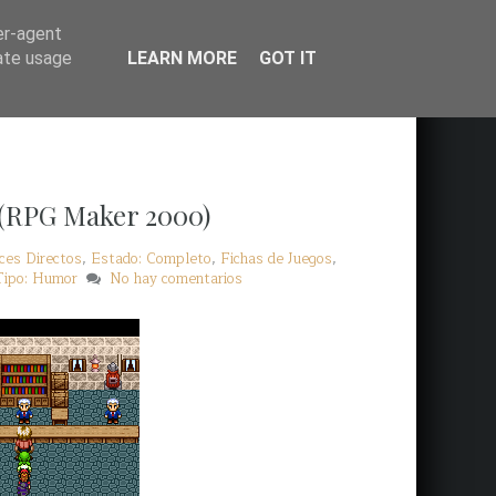
er-agent
rate usage
LEARN MORE
GOT IT
 (RPG Maker 2000)
ces Directos
,
Estado: Completo
,
Fichas de Juegos
,
Tipo: Humor
No hay comentarios