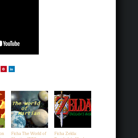
Son
Ficha The World of
Ficha Zelda: