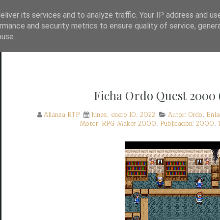
TP?
WAYBACK!
BASE DE DATOS DE JUEGOS
liver its services and to analyze traffic. Your IP address and us
rmance and security metrics to ensure quality of service, gene
buse.
Ficha Ordo Quest 2000
Alianza RTP
lunes, enero 10, 2022
Autor: Ordo
,
Enla
Motor: RPG Maker 2000
,
Publicación: 2000
,