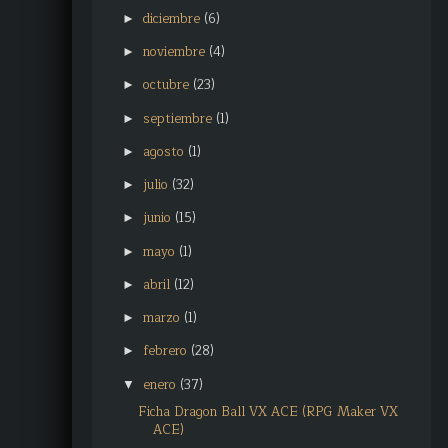
diciembre
(6)
►
noviembre
(4)
►
octubre
(23)
►
septiembre
(1)
►
agosto
(1)
►
julio
(32)
►
junio
(15)
►
mayo
(1)
►
abril
(12)
►
marzo
(1)
►
febrero
(28)
►
enero
(37)
▼
Ficha Dragon Ball VX ACE (RPG Maker VX
ACE)