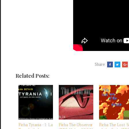
Share:
Related Posts:
Ficha Tyrania - I: La
Ficha The Observer
Ficha The Lost 