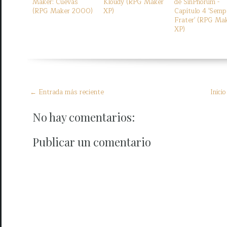
Maker: Cuevas
Kloudy (RPG Maker
de SinPhorum -
(RPG Maker 2000)
XP)
Capítulo 4 'Semp
Frater' (RPG Ma
XP)
← Entrada más reciente
Inicio
No hay comentarios:
Publicar un comentario