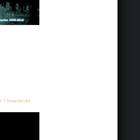
r 3 (rmarchiv.de)