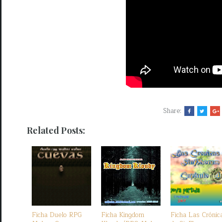
Share:
Related Posts:
Ficha Duelo RPG
Ficha Kingdom
Ficha Las Crónic