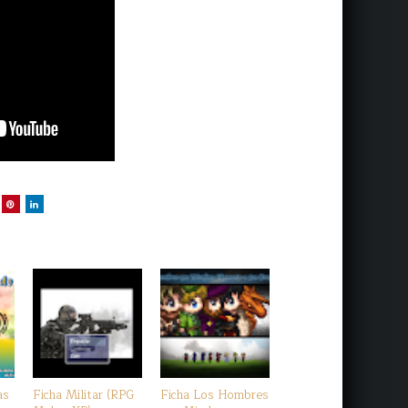
as
Ficha Militar (RPG
Ficha Los Hombres