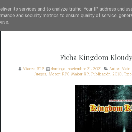
TP?
WAYBACK!
BASE DE DATOS DE JUEGOS
liver its services and to analyze traffic. Your IP address and us
rmance and security metrics to ensure quality of service, gene
buse.
Ficha Kingdom Kloudy
Alianza RTP
domingo, noviembre 21, 2021
Autor: Alain
Juegos
,
Motor: RPG Maker XP
,
Publicación: 2010
,
Tipo