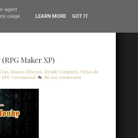
er-agent
rate usage
LEARN MORE
GOT IT
 (RPG Maker XP)
 Cruz
,
Enlaces Directos
,
Estado: Completo
,
Fichas de
: RPG Convencional
No hay comentarios