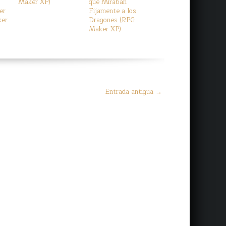
Maker XP)
que Miraban
er
Fijamente a los
ker
Dragones (RPG
Maker XP)
Entrada antigua →