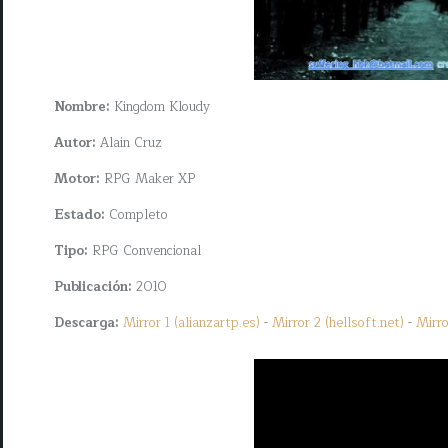
Nombre:
Kingdom Kloudy
Autor:
Alain Cruz
Motor:
RPG Maker XP
Estado:
Completo
Tipo:
RPG Convencional
Publicación:
2010
Descarga:
Mirror 1 (alianzartp.es)
-
Mirror 2 (hellsoft.net)
-
Mirro