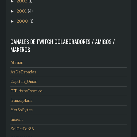
2002
(1)
►
2001
(4)
►
2000
(1)
►
CANALES DE TWITCH COLABORADORES / AMIGOS /
MAKEROS
Ahruon
AsDeEspadas
Capitan_Onion
ElTuristaCosmico
franzaplana
HerSoSytes
Insiem
KalOrtPor86