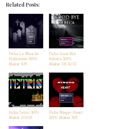
Related Posts:
Ficha La Misa de
Ficha Good Bye
Halloween (RPG
Rebeca (RPG
Maker XP)
Maker VX ACE)
Ficha Tetris (RPG
Ficha Ningyo Heart
Maker 2003)
(RPG Maker XP)