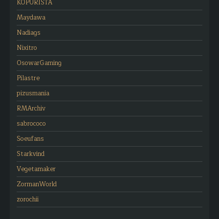
KOPURISTA
Maydawa
Nadiags
Nixitro
OsowarGaming
Pilastre
pizusmania
RMArchiv
sabrococo
Soeufans
Starkvind
Vegetamaker
ZormanWorld
zorochii