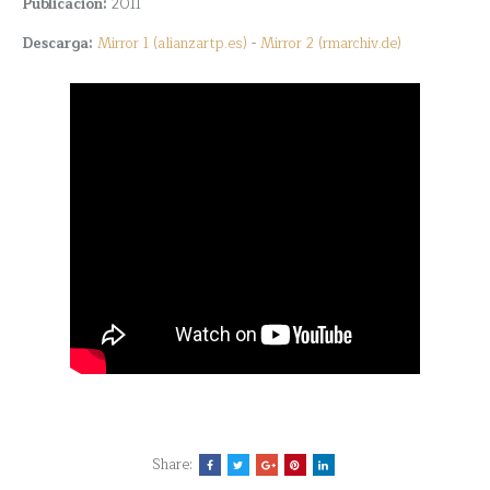
Publicación:
2011
Descarga:
Mirror 1 (alianzartp.es)
-
Mirror 2 (rmarchiv.de)
Share: