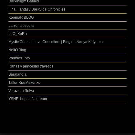
Darkinlight Games
Final Fantasy DarkSide Chronicles
KoomaR BLOG
La zona oscura
LeO_KoRn
Mystic Oriental Love Consultant | Blog de Naoya Kiriyama
NeitO Blog
Premios Toto
Ranas y princesas travestis
Saralandia
Taller RpgMaker xp
Voraz: La Selva
YSNE: hope of a dream