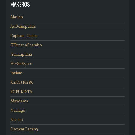
MAKEROS
Ahruon
AsDeEspadas
Capitan_Onion
ElTuristaCosmico
franzaplana
HerSoSytes
Insiem
KalOrtPor86
KOPURISTA
Maydawa
Nadiags
Nixitro
OsowarGaming