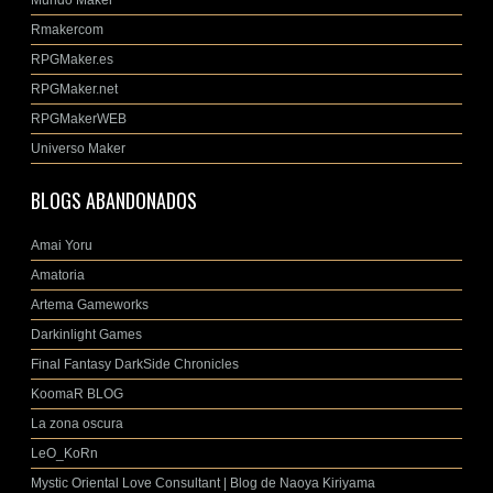
Mundo Maker
Rmakercom
RPGMaker.es
RPGMaker.net
RPGMakerWEB
Universo Maker
BLOGS ABANDONADOS
Amai Yoru
Amatoria
Artema Gameworks
Darkinlight Games
Final Fantasy DarkSide Chronicles
KoomaR BLOG
La zona oscura
LeO_KoRn
Mystic Oriental Love Consultant | Blog de Naoya Kiriyama