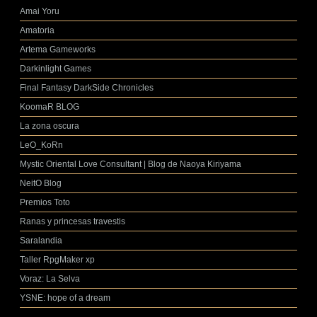
Amai Yoru
Amatoria
Artema Gameworks
Darkinlight Games
Final Fantasy DarkSide Chronicles
KoomaR BLOG
La zona oscura
LeO_KoRn
Mystic Oriental Love Consultant | Blog de Naoya Kiriyama
NeitO Blog
Premios Toto
Ranas y princesas travestis
Saralandia
Taller RpgMaker xp
Voraz: La Selva
YSNE: hope of a dream