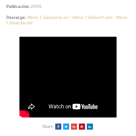
Publicación:
2005
Descarga:
Mirror 1 (alianzartp.es)
-
Mirror 2 (hellsoft.net)
-
Mirror
3 (rmarchiv.de)
Share: