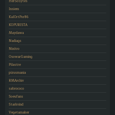
HerSoSytes
Insiem
KalOrtPor86
KOPURISTA
Maydawa
Nadiags
Nixitro
OsowarGaming
Pilastre
pizusmania
RMArchiv
sabrococo
Soeufans
Starkvind
Vegetamaker