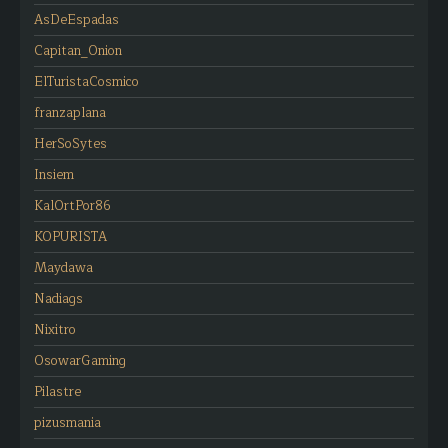
AsDeEspadas
Capitan_Onion
ElTuristaCosmico
franzaplana
HerSoSytes
Insiem
KalOrtPor86
KOPURISTA
Maydawa
Nadiags
Nixitro
OsowarGaming
Pilastre
pizusmania