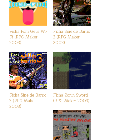
Ficha Pom Gets Wi-
Ficha Sine de Barrio
Fi (RPG Maker
2 (RPG Maker
2003)
2003)
Ficha Sine de Barrio
Ficha Ronin Sword
3 (RPG Maker
(RPG Maker 2003)
2003)