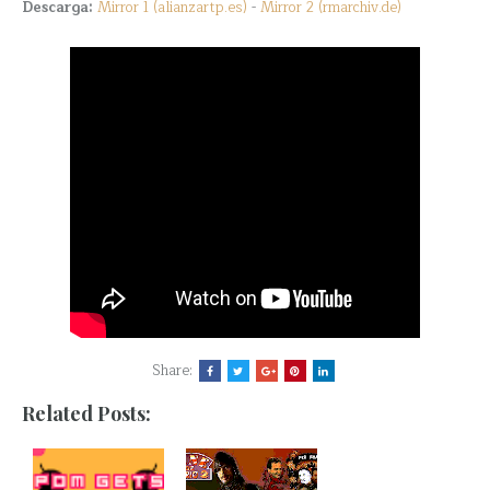
Descarga:
Mirror 1 (alianzartp.es)
-
Mirror 2 (rmarchiv.de)
Share:
Related Posts: