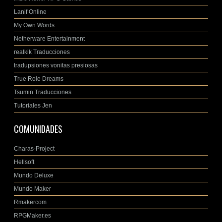
Lanif Online
My Own Words
Netherware Entertainment
realkik Traducciones
tradupsiones vonitas presiosas
True Role Dreams
Tsumin Traducciones
Tutoriales Jen
COMUNIDADES
Charas-Project
Hellsoft
Mundo Deluxe
Mundo Maker
Rmakercom
RPGMaker.es