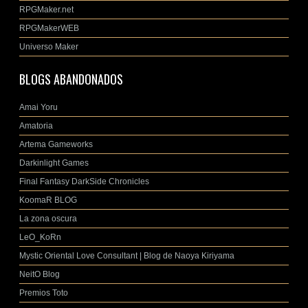
RPGMaker.net
RPGMakerWEB
Universo Maker
BLOGS ABANDONADOS
Amai Yoru
Amatoria
Artema Gameworks
Darkinlight Games
Final Fantasy DarkSide Chronicles
KoomaR BLOG
La zona oscura
LeO_KoRn
Mystic Oriental Love Consultant | Blog de Naoya Kiriyama
NeitO Blog
Premios Toto