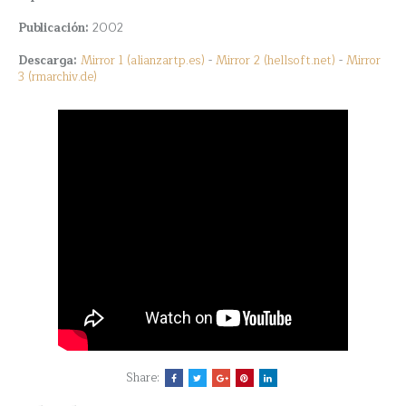
Publicación:
2002
Descarga:
Mirror 1 (alianzartp.es)
-
Mirror 2 (hellsoft.net)
-
Mirror
3 (rmarchiv.de)
Share: