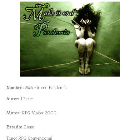
Nombre:
Make it end Pandemia
Autor:
L3cter
Motor:
RPG Maker 2000
Estado:
Demo
Tipo:
RPG Convencional