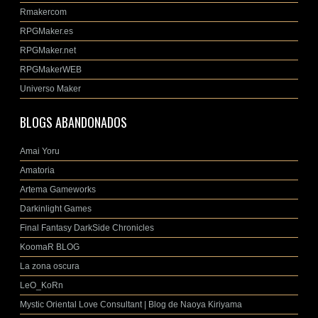
Rmakercom
RPGMaker.es
RPGMaker.net
RPGMakerWEB
Universo Maker
BLOGS ABANDONADOS
Amai Yoru
Amatoria
Artema Gameworks
Darkinlight Games
Final Fantasy DarkSide Chronicles
KoomaR BLOG
La zona oscura
LeO_KoRn
Mystic Oriental Love Consultant | Blog de Naoya Kiriyama