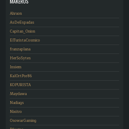
MAKEROS
Ahruon
AsDeEspadas
Capitan_Onion
ElTuristaCosmico
franzaplana
HerSoSytes
Insiem
KalOrtPor86
KOPURISTA
Maydawa
Nadiags
Nixitro
OsowarGaming